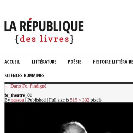
ACCUEIL
LITTÉRATURE
POÉSIE
HISTOIRE LITTÉRAIR
SCIENCES HUMAINES
← Dario Fo, l’indigné
fo_theatre_01
By
passou
| Published
| Full size is
515 × 332
pixels