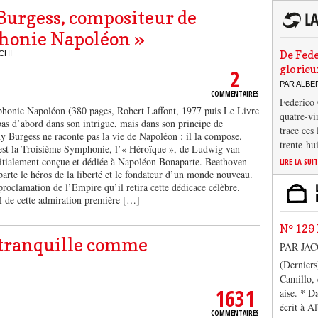
urgess, compositeur de
honie Napoléon »
De Fede
CHI
glorieu
2
PAR ALB
COMMENTAIRES
Federico 
phonie Napoléon (380 pages, Robert Laffont, 1977 puis Le Livre
quatre-vi
pas d’abord dans son intrigue, mais dans son principe de
trace ces
 Burgess ne raconte pas la vie de Napoléon : il la compose.
trente-hu
 est la Troisième Symphonie, l’« Héroïque », de Ludwig van
itialement conçue et dédiée à Napoléon Bonaparte. Beethoven
LIRE LA SUI
parte le héros de la liberté et le fondateur d’un monde nouveau.
proclamation de l’Empire qu’il retira cette dédicace célèbre.
il de cette admiration première […]
N° 129 
ntranquille comme
PAR JA
(Derniers
Camillo, 
1631
aise. * D
écrit à A
COMMENTAIRES