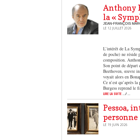
Anthony B
la « Symp
JEAN-FRANÇOIS MAR
LE 12 JUILLET 2026
L’intérêt de La Sym
de poche) ne réside 
composition. Anthony
Son point de départ
Beethoven, œuvre in
voyait alors en Bona
Ce n’est qu’après la 
Burgess reprend le f
LIRE LA SUITE
.../ ...
Pessoa, i
personne
LE 19 JUIN 2026