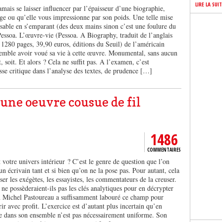
LIRE LA SUI
amais se laisser influencer par l’épaisseur d’une biographie,
ge ou qu’elle vous impressionne par son poids. Une telle mise
nsable en s’emparant (des deux mains sinon c’est une foulure du
Pessoa. L’œuvre-vie (Pessoa. A Biography, traduit de l’anglais
 1280 pages, 39,90 euros, éditions du Seuil) de l’américain
emble avoir voué sa vie à cette œuvre. Monumental, sans aucun
soit. Et alors ? Cela ne suffit pas. A l’examen, c’est
sse critique dans l’analyse des textes, de prudence […]
une oeuvre cousue de fil
1486
COMMENTAIRES
 votre univers intérieur ? C’est le genre de question que l’on
un écrivain tant et si bien qu’on ne la pose pas. Pour autant, cela
ser les exégètes, les essayistes, les commentateurs de la creuser.
e possèderaient-ils pas les clés analytiques pour en décrypter
ien Michel Pastoureau a suffisamment labouré ce champ pour
ir avec profit. L’exercice est d’autant plus incertain qu’en
re dans son ensemble n’est pas nécessairement uniforme. Son