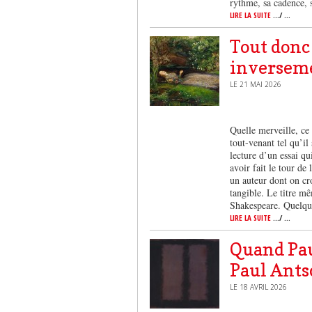
rythme, sa cadence, 
LIRE LA SUITE
.../ ...
Tout donc
inversem
LE 21 MAI 2026
Quelle merveille, ce 
tout-venant tel qu’il
lecture d’un essai q
avoir fait le tour de
un auteur dont on cro
tangible. Le titre mê
Shakespeare. Quelqu
LIRE LA SUITE
.../ ...
Quand Pau
Paul Ants
LE 18 AVRIL 2026