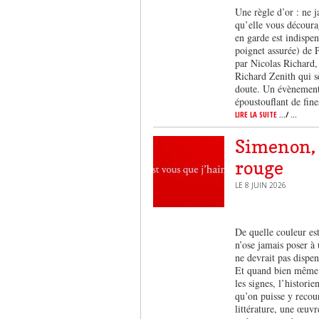
Une règle d’or : ne j
qu’elle vous découra
en garde est indispe
poignet assurée) de 
par Nicolas Richard,
Richard Zenith qui s
doute. Un évènement, 
époustouflant de fine
LIRE LA SUITE
.../ ...
Simenon, 
rouge
LE 8 JUIN 2026
De quelle couleur est
n’ose jamais poser à 
ne devrait pas dispen
Et quand bien même n
les signes, l’histor
qu’on puisse y recour
littérature, une œuv