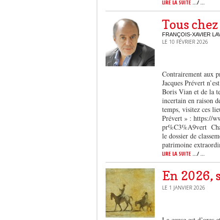
LIRE LA SUITE
.../ ...
Tous chez 
FRANÇOIS-XAVIER L
LE 10 FÉVRIER 2026
Contrairement aux pr
Jacques Prévert n’est
Boris Vian et de la t
incertain en raison 
temps, visitez ces li
Prévert » : https://
pr%C3%A9vert Chaque
le dossier de classem
patrimoine extraordin
LIRE LA SUITE
.../ ...
En 2026, 
LE 1 JANVIER 2026
La cause est d’ores 