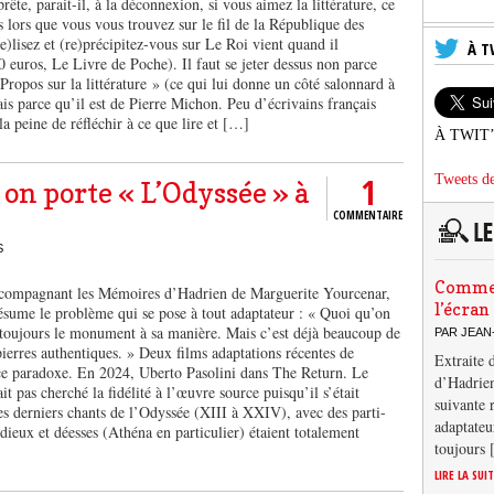
rête, parait-il, à la déconnexion, si vous aimez la littérature, ce
 lors que vous vous trouvez sur le fil de la République des
(re)lisez et (re)précipitez-vous sur Le Roi vient quand il
À T
 euros, Le Livre de Poche). Il faut se jeter dessus non parce
« Propos sur la littérature » (ce qui lui donne un côté salonnard à
is parce qu’il est de Pierre Michon. Peu d’écrivains français
a peine de réfléchir à ce que lire et […]
À TWIT
1
Tweets de
n porte « L’Odyssée » à
COMMENTAIRE
S
Comment
accompagnant les Mémoires d’Hadrien de Marguerite Yourcenar,
l’écran
résume le problème qui se pose à tout adaptateur : « Quoi qu’on
t toujours le monument à sa manière. Mais c’est déjà beaucoup de
PAR JEAN
ierres authentiques. » Deux films adaptations récentes de
Extraite 
 ce paradoxe. En 2024, Uberto Pasolini dans The Return. Le
d’Hadrien
it pas cherché la fidélité à l’œuvre source puisqu’il s’était
suivante 
les derniers chants de l’Odyssée (XIII à XXIV), avec des parti-
adaptateu
 dieux et déesses (Athéna en particulier) étaient totalement
toujours
LIRE LA SUI