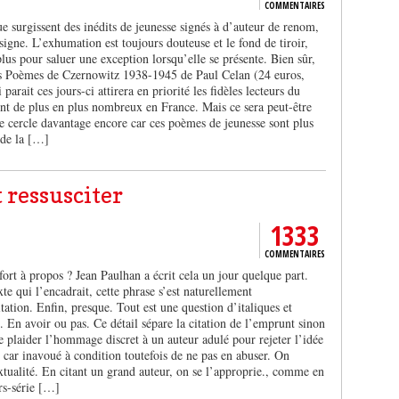
COMMENTAIRES
e surgissent des inédits de jeunesse signés à d’auteur de renom,
 signe. L’exhumation est toujours douteuse et le fond de tiroir,
lus pour saluer une exception lorsqu’elle se présente. Bien sûr,
es Poèmes de Czernowitz 1938-1945 de Paul Celan (24 euros,
parait ces jours-ci attirera en priorité les fidèles lecteurs du
sont de plus en plus nombreux en France. Mais ce sera peut-être
le cercle davantage encore car ces poèmes de jeunesse sont plus
 de la […]
t ressusciter
1333
COMMENTAIRES
 fort à propos ? Jean Paulhan a écrit cela un jour quelque part.
xte qui l’encadrait, cette phrase s’est naturellement
ation. Enfin, presque. Tout est une question d’italiques et
. En avoir ou pas. Ce détail sépare la citation de l’emprunt sinon
 de plaider l’hommage discret à un auteur adulé pour rejeter l’idée
car inavoué à condition toutefois de ne pas en abuser. On
extualité. En citant un grand auteur, on se l’approprie., comme en
rs-série […]