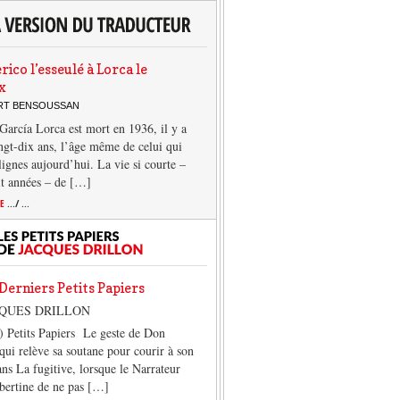
rico l’esseulé à Lorca le
x
ERT BENSOUSSAN
García Lorca est mort en 1936, il y a
ngt-dix ans, l’âge même de celui qui
 lignes aujourd’hui. La vie si courte –
it années – de […]
TE
.../ ...
Derniers Petits Papiers
CQUES DRILLON
) Petits Papiers Le geste de Don
qui relève sa soutane pour courir à son
ans La fugitive, lorsque le Narrateur
lbertine de ne pas […]