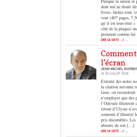
Puisque la saison se p
dont nul ne doute dès
livres, lâchez tout, 
veut (407 pages, 7,50
qu’il est sous-titré 
côté de la plaque) ma
prennent comme lui l
LIRE LA SUITE
.../ ...
Comment o
l’écran
JEAN-MICHEL ROPAR
LE 30 JUILLET 2026
Extraite des notes 
la citation suivante 
fasse, on reconstrui
n’employer que des p
l’Odyssée illustrent
retour d’Ulysse n’ava
contenté d’illustrer 
pris discutables. Les
absents de son […]
LIRE LA SUITE
.../ ...