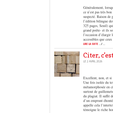
Généralement, lorsqu
ce n’est pas très bon
suspecté. Raison de p
l’édition bilingue d
325 pages, Seuil) qui 
grand poète- et ils 
l’occasion d’élargir 
accessibles que ceux
LIRE LA SUITE
.../ ...
Citer, c’es
LE 2 AVRIL 2026
Excellent, non, et si
Une fois isolée du te
métamorphosée en cit
surtout de guillemets
du plagiat. Il suffit
d’un emprunt éhonté 
appelle cela l’intert
témoigne le riche ho