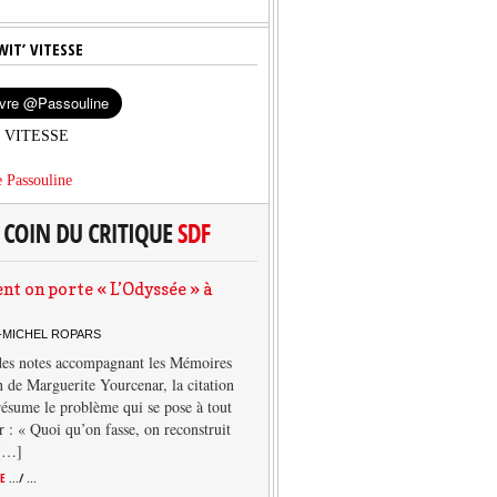
WIT’ VITESSE
’ VITESSE
 Passouline
 on porte « L’Odyssée » à
-MICHEL ROPARS
des notes accompagnant les Mémoires
 de Marguerite Yourcenar, la citation
résume le problème qui se pose à tout
r : « Quoi qu’on fasse, on reconstruit
 […]
TE
.../ ...