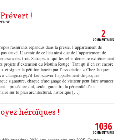
Prévert !
AVENNE
2
COMMENTAIRES
opos rassurants répandus dans la presse, l’appartement de
 pas sauvé. L’avenir de ce lieu ainsi que de l’appartement de
errasse « des trois Satrapes », qui les relie, demeure extrêmement
des projets d’extension du Moulin Rouge. Tant qu’il en est encore
eux et signez la pétition lancée par l’association « Chez Jacques
www.change.org/p/il-faut-sauver-l-appartement-de-jacques-
 signature, chaque témoignage de visiteur peut faire avancer
ent – procédure qui, seule, garantira la pérennité d’un
aire sur le plan architectural, historique […]
soyez héroïques !
1036
COMMENTAIRES
et déjà entendue : 2026 sera encore pire que 2025. On nous