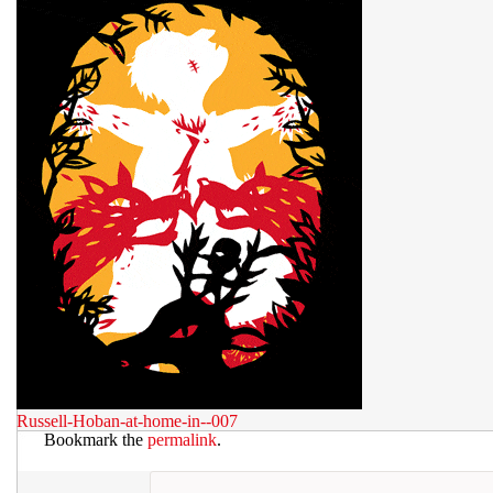
Russell-Hoban-at-home-in--007
Bookmark the
permalink
.