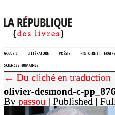
ACCUEIL
LITTÉRATURE
POÉSIE
HISTOIRE LITTÉRAIR
SCIENCES HUMAINES
← Du cliché en traduction
olivier-desmond-c-pp_87
By
passou
| Published
| Ful