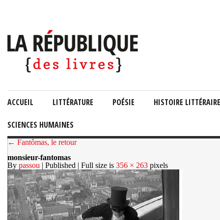
ACCUEIL
LITTÉRATURE
POÉSIE
HISTOIRE LITTÉRAIR
SCIENCES HUMAINES
← Fantômas, le retour
monsieur-fantomas
By
passou
| Published
| Full size is
356 × 263
pixels