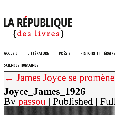
ACCUEIL
LITTÉRATURE
POÉSIE
HISTOIRE LITTÉRAIR
SCIENCES HUMAINES
← James Joyce se promène 
Joyce_James_1926
By
passou
| Published
| Ful