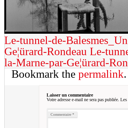
Le-tunnel-de-Balesmes_Un-
Ge¦ürard-Rondeau
Le-tunn
la-Marne-par-Ge¦ürard-Ro
Bookmark the
permalink
.
Laisser un commentaire
Votre adresse e-mail ne sera pas publiée.
Les 
Commentaire
*