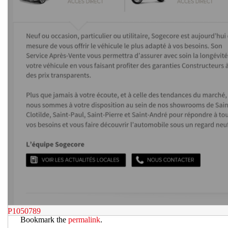
P1050789
Bookmark the
permalink
.