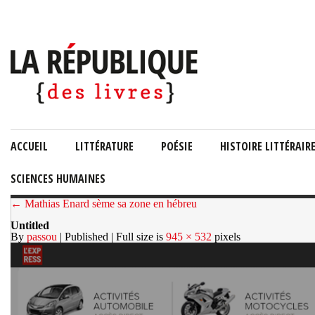
ACCUEIL
LITTÉRATURE
POÉSIE
HISTOIRE LITTÉRAIR
SCIENCES HUMAINES
← Mathias Enard sème sa zone en hébreu
Untitled
By
passou
| Published
| Full size is
945 × 532
pixels