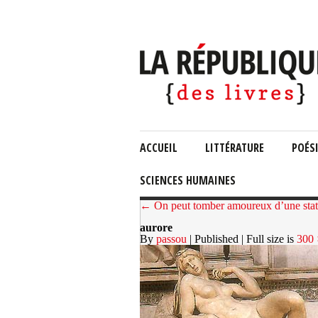
ACCUEIL
LITTÉRATURE
POÉS
SCIENCES HUMAINES
← On peut tomber amoureux d’une sta
aurore
By
passou
| Published
| Full size is
300 