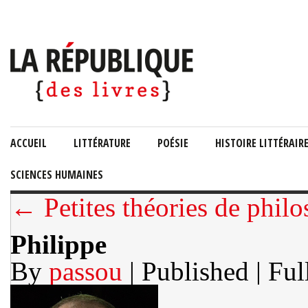
ACCUEIL
LITTÉRATURE
POÉSIE
HISTOIRE LITTÉRAIR
SCIENCES HUMAINES
← Petites théories de phi
Philippe
By
passou
| Published
| Ful