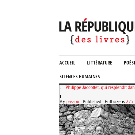
ACCUEIL
LITTÉRATURE
POÉS
SCIENCES HUMAINES
← Philippe Jaccottet, qui resplendit dan
1
By
passou
| Published
| Full size is
275 