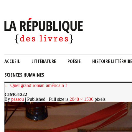
ACCUEIL
LITTÉRATURE
POÉSIE
HISTOIRE LITTÉRAIR
SCIENCES HUMAINES
← Quel grand-roman-américain ?
CIMG1222
By
passou
| Published
| Full size is
2048 × 1536
pixels