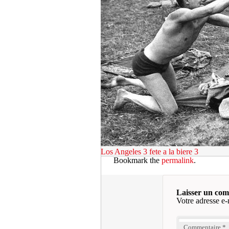
Los Angeles 3
fete a la biere 3
Bookmark the
permalink
.
Laisser un co
Votre adresse e-
Commentaire
*