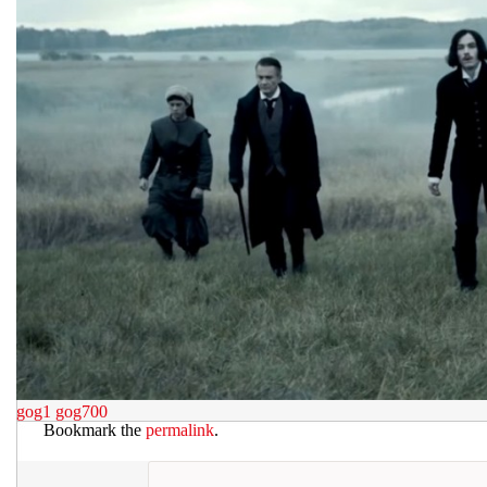
gog1
gog700
Bookmark the
permalink
.