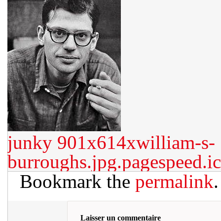
junky
901x614xwilliam-s-
burroughs.jpg.pagespeed.
Bookmark the
permalink
.
Laisser un commentaire