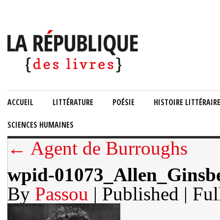
ACCUEIL
LITTÉRATURE
POÉSIE
HISTOIRE LITTÉRAIR
SCIENCES HUMAINES
← Agent de Burroughs
wpid-01073_Allen_Ginsb
By
Passou
| Published
| Ful