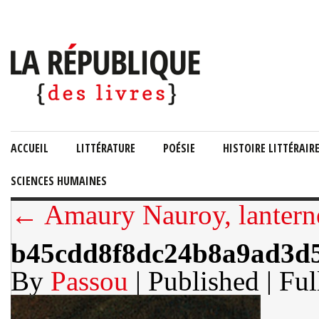
ACCUEIL
LITTÉRATURE
POÉSIE
HISTOIRE LITTÉRAIR
SCIENCES HUMAINES
← Amaury Nauroy, lanterne 
b45cdd8f8dc24b8a9ad3d
By
Passou
| Published
| Ful