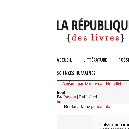
ACCUEIL
LITTÉRATURE
POÉS
SCIENCES HUMAINES
← Anéanti par le nouveau Houellebecq
houl
By
Passou
| Published
houl
Bookmark the
permalink
.
Laisser un co