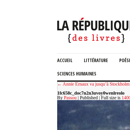
ACCUEIL
LITTÉRATURE
POÉS
SCIENCES HUMAINES
← Annie Ernaux va jusqu’à Stockholm 
1fc658c_doc7n2n3uvoy0wenlreolo
By
Passou
| Published
| Full size is
140