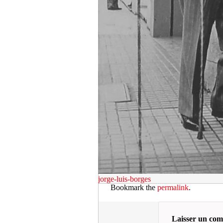
jorge-luis-borges
Bookmark the
permalink
.
Laisser un co