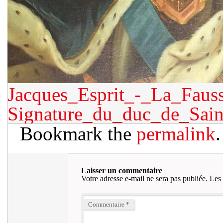
Jacques_Esprit_-_La_Faus
Signature_du_duc_de_Sai
Bookmark the
permalink
.
Laisser un commentaire
Votre adresse e-mail ne sera pas publiée.
Les 
Commentaire
*