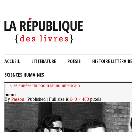
ACCUEIL
LITTÉRATURE
POÉSIE
HISTOIRE LITTÉRAIR
SCIENCES HUMAINES
← Ces années du boom latino-américain
boom
By
Passou
| Published
| Full size is
640 × 480
pixels