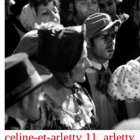
celine-et-arletty
11_arletty_