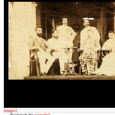
images1
Bookmark the
permalink
.