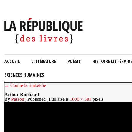
ACCUEIL
LITTÉRATURE
POÉSIE
HISTOIRE LITTÉRAIR
SCIENCES HUMAINES
← Contre la rimbaldie
Arthur-Rimbaud
By
Passou
| Published
| Full size is
1000 × 581
pixels