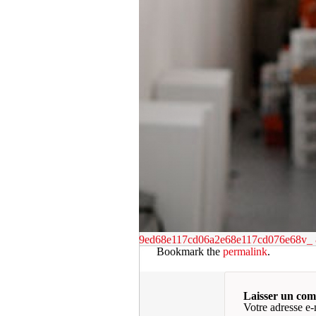
9ed68e117cd06a2e68e117cd076e68v_
Bookmark the
permalink
.
Laisser un co
Votre adresse e-