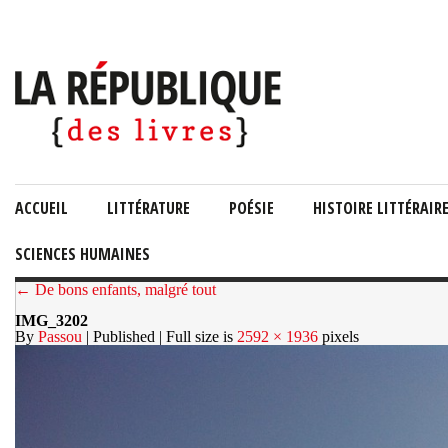
ACCUEIL
LITTÉRATURE
POÉSIE
HISTOIRE LITTÉRAIR
SCIENCES HUMAINES
← De bons enfants, malgré tout
IMG_3202
By
Passou
| Published
| Full size is
2592 × 1936
pixels