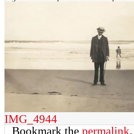
IMG_4944
Bookmark the
permalink
.