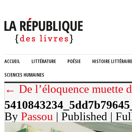
ACCUEIL
LITTÉRATURE
POÉSIE
HISTOIRE LITTÉRAIR
SCIENCES HUMAINES
← De l’éloquence muette de
5410843234_5dd7b79645
By
Passou
| Published
| Ful