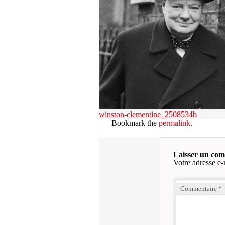
winston-clementine_2508534b
Bookmark the
permalink
.
Laisser un co
Votre adresse e-
Commentaire
*