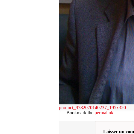
product_9782070140237_195x320
Bookmark the
permalink
.
Laisser un co