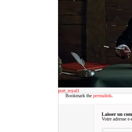
port_royal1
Bookmark the
permalink
.
Laisser un co
Votre adresse e-