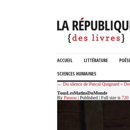
ACCUEIL
LITTÉRATURE
POÉS
SCIENCES HUMAINES
← Du silence de Pascal Quignard « Deo
TousLesMatinsDuMonde
By
Passou
| Published
| Full size is
720 