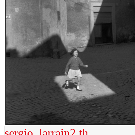
sergio_larrain2
th