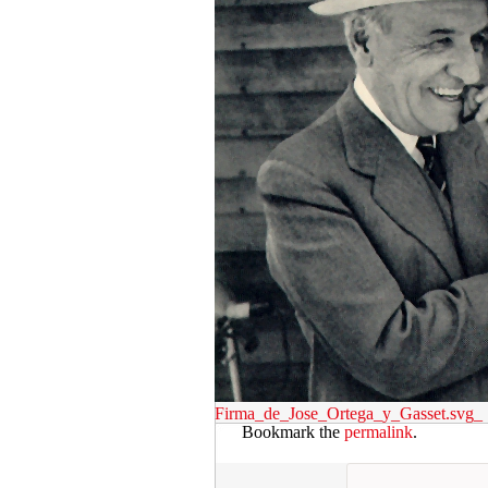
Firma_de_Jose_Ortega_y_Gasset.svg_
Bookmark the
permalink
.