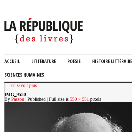
ACCUEIL
LITTÉRATURE
POÉSIE
HISTOIRE LITTÉRAIR
SCIENCES HUMAINES
← En savoir plus
IMG_9550
By
Passou
| Published
| Full size is
550 × 551
pixels