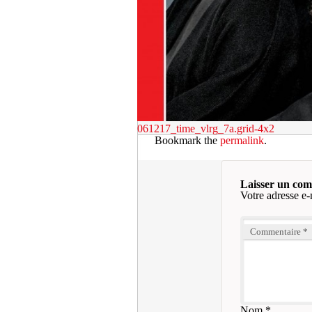
061217_time_vlrg_7a.grid-4x2
Bookmark the
permalink
.
Laisser un co
Votre adresse e-
Commentaire
*
Nom
*