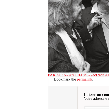
PAR59033-728x1109
84372ecf2ade20
Bookmark the
permalink
.
Laisser un co
Votre adresse e-