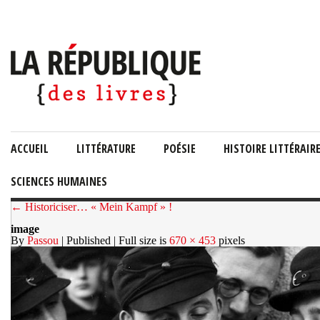
ACCUEIL
LITTÉRATURE
POÉSIE
HISTOIRE LITTÉRAIR
SCIENCES HUMAINES
← Historiciser… « Mein Kampf » !
image
By
Passou
| Published
| Full size is
670 × 453
pixels