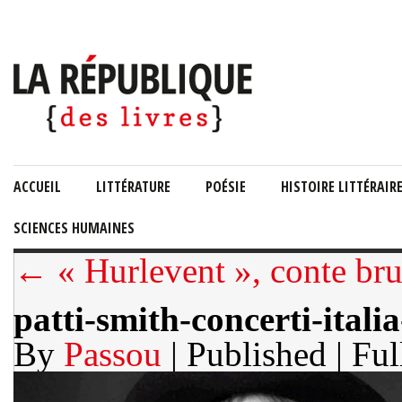
ACCUEIL
LITTÉRATURE
POÉSIE
HISTOIRE LITTÉRAIR
SCIENCES HUMAINES
← « Hurlevent », conte bru
patti-smith-concerti-itali
By
Passou
| Published
| Ful