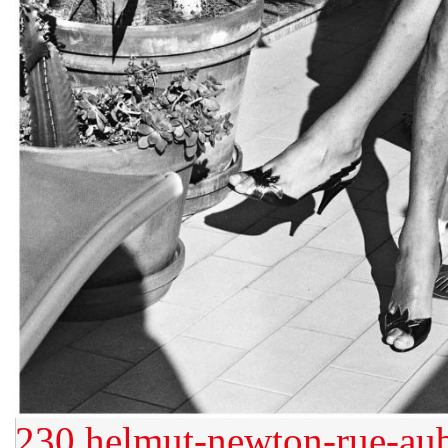
230
helmut-newton-rue-aubr