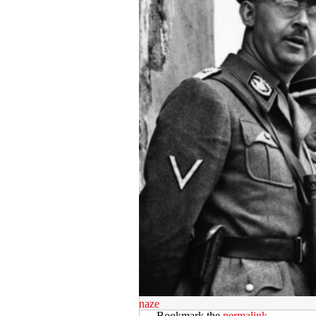
naze
Bookmark the
permalink
.