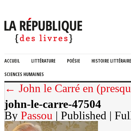
ACCUEIL
LITTÉRATURE
POÉSIE
HISTOIRE LITTÉRAIR
SCIENCES HUMAINES
← John le Carré en (presque
john-le-carre-47504
By
Passou
| Published
| Ful