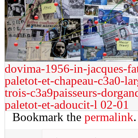
dovima-1956-in-jacques-fa
paletot-et-chapeau-c3a0-lar
trois-c3a9paisseurs-dorgan
paletot-et-adoucit-l
02-01
Bookmark the
permalink
.