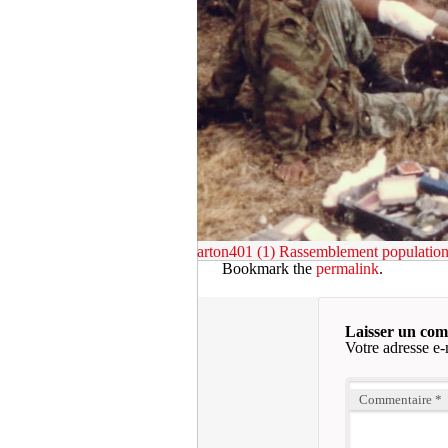
arton401 (1)
Rassemblement population 
Bookmark the
permalink
.
Laisser un co
Votre adresse e-
Commentaire
*