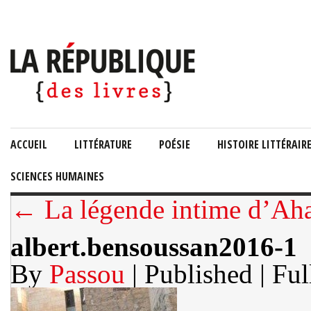
ACCUEIL
LITTÉRATURE
POÉSIE
HISTOIRE LITTÉRAIR
SCIENCES HUMAINES
← La légende intime d’Aha
albert.bensoussan2016-1
By
Passou
| Published
| Ful