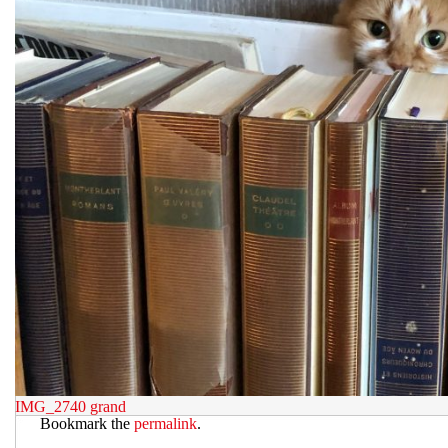
IMG_2740
grand
Bookmark the
permalink
.