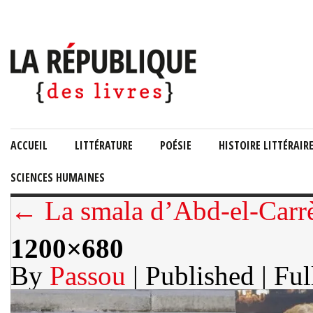
ACCUEIL
LITTÉRATURE
POÉSIE
HISTOIRE LITTÉRAIR
SCIENCES HUMAINES
← La smala d’Abd-el-Carrè
1200×680
By
Passou
| Published
| Ful