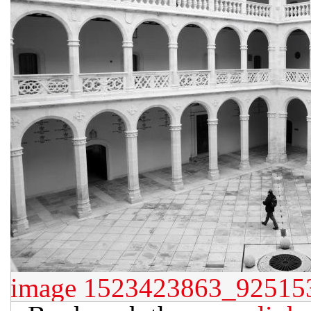
image
1523423863_925153