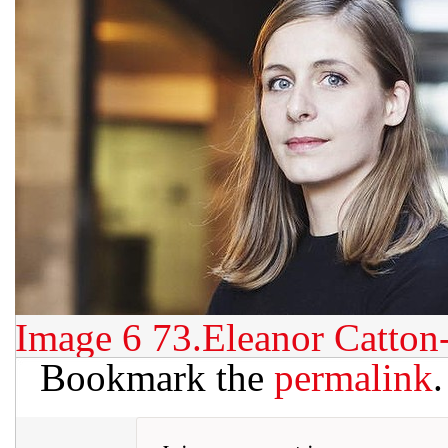
Image 6
73.Eleanor Catton
Bookmark the
permalink
.