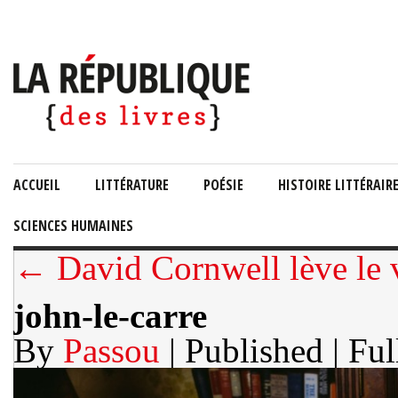
ACCUEIL
LITTÉRATURE
POÉSIE
HISTOIRE LITTÉRAIR
SCIENCES HUMAINES
← David Cornwell lève le v
john-le-carre
By
Passou
| Published
| Ful