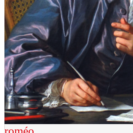
roméo