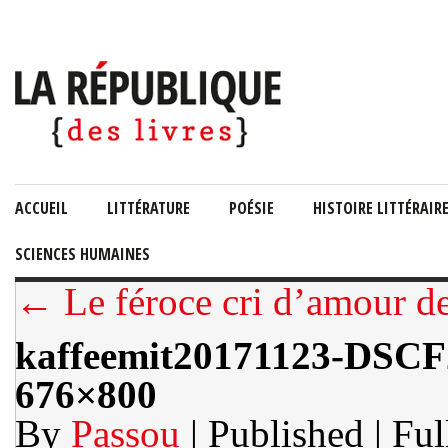
ACCUEIL
LITTÉRATURE
POÉSIE
HISTOIRE LITTÉRAIR
SCIENCES HUMAINES
← Le féroce cri d’amour d
kaffeemit20171123-DSCF
676×800
By
Passou
| Published
| Ful